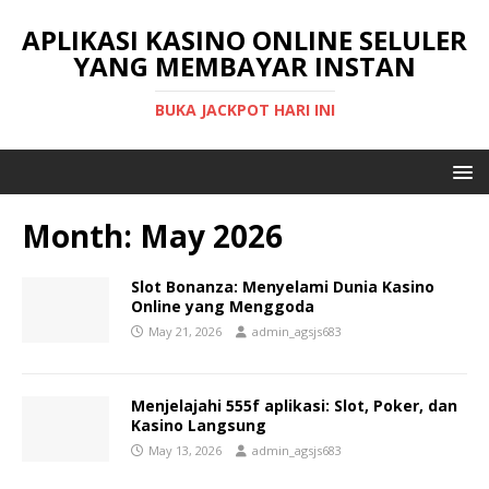
APLIKASI KASINO ONLINE SELULER
YANG MEMBAYAR INSTAN
BUKA JACKPOT HARI INI
Month:
May 2026
Slot Bonanza: Menyelami Dunia Kasino
Online yang Menggoda
May 21, 2026
admin_agsjs683
Menjelajahi 555f aplikasi: Slot, Poker, dan
Kasino Langsung
May 13, 2026
admin_agsjs683